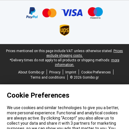
Certificates, payment methods, delivery service partners
Legal footer
Prices mentioned on this page include VAT unless otherwise stated.
Prices
exclude shipping costs.
*Delivery times do not apply to all products or shipping methods:
more
information.
About Gomibo.gr
Privacy
Imprint
Cookie Preferences
Terms and conditions
© 2026 Gomibo.gr
Cookie Preferences
We use cookies and similar technologies to give you a better,
more personal experience. Functional and analytical cookies
are always active. By clicking “Accept” you also allow us to
collect your data and share it with 3 partners for marketing
purposes, so we can show you ads that matter to you. You