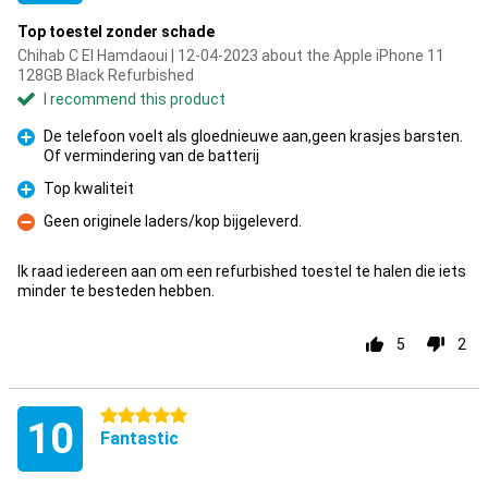
Top toestel zonder schade
Chihab C El Hamdaoui | 12-04-2023 about the Apple iPhone 11
128GB Black Refurbished
I recommend this product
De telefoon voelt als gloednieuwe aan,geen krasjes barsten.
Of vermindering van de batterij
Pro
Top kwaliteit
Pro
Geen originele laders/kop bijgeleverd.
Con
Ik raad iedereen aan om een refurbished toestel te halen die iets
minder te besteden hebben.
5
2
5 stars
10
Fantastic