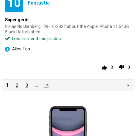
10
Fantastic
Super gerät
Niklas Nockenberg | 09-10-2022 about the Apple iPhone 11 64GB
Black Refurbished
I recommend this product
Alles Top
Pro
3
0
1
2
3
…
14