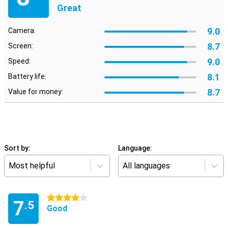
Great
9.0
Camera:
8.7
Screen:
9.0
Speed:
8.1
Battery life:
8.7
Value for money:
Sort by:
Language:
Most helpful
All languages
4 stars
7
.5
Good