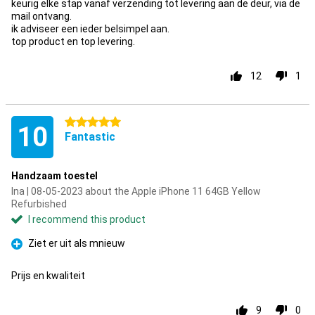
keurig elke stap vanaf verzending tot levering aan de deur, via de
mail ontvang.
ik adviseer een ieder belsimpel aan.
top product en top levering.
12
1
5 stars
10
Fantastic
Handzaam toestel
Ina | 08-05-2023 about the Apple iPhone 11 64GB Yellow
Refurbished
I recommend this product
Ziet er uit als mnieuw
Pro
Prijs en kwaliteit
9
0