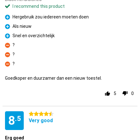
I recommend this product
Hergebruik zou iedereen moeten doen
Pro
Als nieuw
Pro
Snel en overzichtelijk
Pro
?
Con
?
Con
?
Con
Goedkoper en duurzamer dan een nieuw toestel.
5
0
4.5 stars
8
.5
Very good
Erg goed