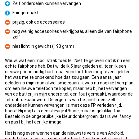
Zelf onderdelen kunnen vervangen
Pro
Fair gemaakt
Pro
prijzig, ook de accessoires
Con
nog weinig accessoires verkrijgbaar, alleen die van fairphone
zelf
Con
niet licht in gewicht (193 gram)
Con
Wauw, wat een mooi strak toestel! Niet te geloven dat ik nu een
echte fairphone heb. Dat wilde ik 5 jaar geleden al, toen ik een
nieuwe phone nodig had, maar vond het toen nog teveel geld en
het was me te onbekend hoe dat zou gaan. Een aantal jaar
geleden is mijn man al wel omgegaan. Ik was nu nog niet van plan
om een nieuwe telefoon te kopen, maar heb bij het vervangen
van de batterij in mijn andere tel. een fout gemaakt, waardoor de
tel. onbruikbaar werd. De ergernis van het niet meer zelf
onderdelen kunnen vervangen, is met deze FP verleden tijd,
hoera! Hij oogt als een stevige iPhone, maar is gelukkig fair.
Besteld in de ongebruikelijke kleur donkergroen, dat is wel fancy
en past bij het eerlijke imago.
Het is nog even wennen aan de nieuwste versie van Android,
omdat die niet op mijn oude tel. stond. Daar kreeg ik al een tijd