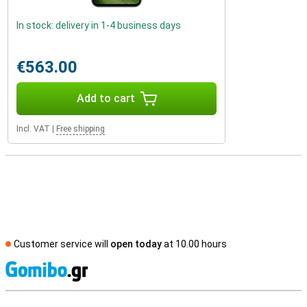
In stock: delivery in 1-4 business days
€563.00
Add to cart
Incl. VAT
|
Free shipping
Customer service will
open today
at 10.00 hours
S