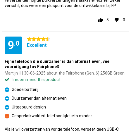
te verzenden. Bij de bulkverzendingen maakt het echter zeker
verschil, dus weer een pluspunt voor de ontwikkelaars bij FP.
5
0
4.5 stars
9
.0
Excellent
Fijne telefoon die duurzamer is dan alternatieven, veel
vooruitgang tov Fairphone3
Martijn H | 30-06-2025 about the Fairphone (Gen. 6) 256GB Green
I recommend this product
Goede batterij
Pro
Duurzamer dan alternatieven
Pro
Uitgepuurd design
Pro
Gesprekskwaliteit telefoon lijkt iets minder
Con
Als je wil overzetten van vorige telefoon, vergeet geen USB-C