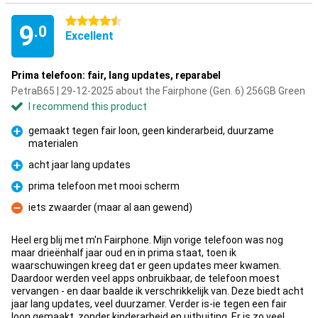
4.5 stars
9
.0
Excellent
Prima telefoon: fair, lang updates, reparabel
PetraB65 | 29-12-2025 about the Fairphone (Gen. 6) 256GB Green
I recommend this product
gemaakt tegen fair loon, geen kinderarbeid, duurzame
materialen
Pro
acht jaar lang updates
Pro
prima telefoon met mooi scherm
Pro
iets zwaarder (maar al aan gewend)
Con
Heel erg blij met m'n Fairphone. Mijn vorige telefoon was nog
maar drieënhalf jaar oud en in prima staat, toen ik
waarschuwingen kreeg dat er geen updates meer kwamen.
Daardoor werden veel apps onbruikbaar, de telefoon moest
vervangen - en daar baalde ik verschrikkelijk van. Deze biedt acht
jaar lang updates, veel duurzamer. Verder is-ie tegen een fair
loon gemaakt, zonder kinderarbeid en uitbuiting. Er is zo veel