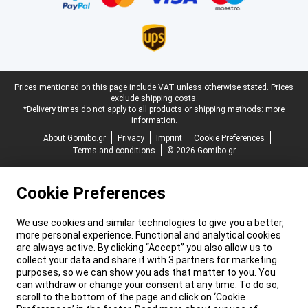
Legal footer
Prices mentioned on this page include VAT unless otherwise stated.
Prices
exclude shipping costs.
*Delivery times do not apply to all products or shipping methods:
more
information.
About Gomibo.gr
Privacy
Imprint
Cookie Preferences
Terms and conditions
© 2026 Gomibo.gr
Cookie Preferences
We use cookies and similar technologies to give you a better,
more personal experience. Functional and analytical cookies
are always active. By clicking “Accept” you also allow us to
collect your data and share it with 3 partners for marketing
purposes, so we can show you ads that matter to you. You
can withdraw or change your consent at any time. To do so,
scroll to the bottom of the page and click on ‘Cookie