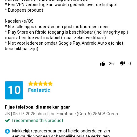
* Een VPN verbinding kan worden gedeeld over de hotspot
* Europees product
Nadelen /e/OS:
* Niet alle apps ondersteunen push notificaties meer
* Play Store en fdroid toegang is beschikbaar (incl integrity api)
maar af en toe wat instabiel (maar zeker werkbaar)
* Niet voor iedereen omdat Google Pay, Android Auto etc niet
beschikbaar zijn)
26
0
5 stars
10
Fantastic
Fijne telefoon, die mee kan gaan
JB | 05-07-2025 about the Fairphone (Gen. 6) 256GB Green
I recommend this product
Makkelijk repareerbaar en officiële onderdelen zijn
eenvoudig voor een schappelijke prijs te verkrijgen