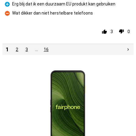
Erg blij dat ik een duurzaam EU produkt kan gebruiken
Pro
Wat dikker dan niet herstelbare telefoons
Con
3
0
1
2
3
…
16