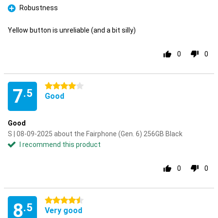
Robustness
Pro
Yellow button is unreliable (and a bit silly)
0
0
4 stars
7
.5
Good
Good
S | 08-09-2025 about the Fairphone (Gen. 6) 256GB Black
I recommend this product
0
0
4.5 stars
8
.5
Very good