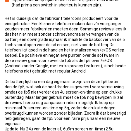
(had prima een switch in shortcuts kunnen zijn).
Con
Het is duidelijk dat de fabrikant telefoons produceert voor de
eindgebruiker. Een kleinere telefoon maken dan z'n voorganger
zouden meer fabrikanten moeten doen. Sommige reviews lees ik
dat het niet meer zonder schroevendraaier vervangen van de
batterij een downgrade is,maar ik maakte de backcover van de 5
toch vooral open voor de sd en sim, niet voor de batterij. De
telefoon ligt goed in de hand en het installeren van /e/OS verliep
soepel. De positieve en negatieve punten over de software in
deze review gaan voor zowel de fp5 als de fp6 over /e/OS
(Android zonder Google, met extra privacy features), ik heb beide
telefoons niet gebruikt met regular Android.
De batterij lijkt na een dag eigenaar te zijn van deze fp6 beter
dan de fp5, wat ook de hoofdreden is geweest voor vernieuwing,
omdat de fp5 niet verder dan 4u screen-on-time op een drukke
buitendag. Maar langer gebruik moet de fp6 nog bewijzen. Ik zal
de review hierop nog aanpassen indien mogelijk. Ik hoop op
minimaal 7u screen-on-time op 5g, zodat de drukste dagen
overbrugd kunnen worden zonder bijladen. Zodra ik dat bevestigd
heb gekregen, gaat de fp5 voor een faire prijs naar een nieuwe
eigenaar.
Update: Nu 24u van de lader af, 6u9m screen on time (2.5u