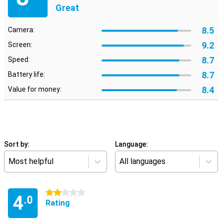
Great
8.5
Camera:
9.2
Screen:
8.7
Speed:
8.7
Battery life:
8.4
Value for money:
Sort by:
Language:
Most helpful
All languages
2 stars
4
.0
Rating