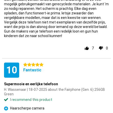
mogelijk gebruikgemaakt van gerecyclede materialen. Je kunt 'm
zo nodig repareren. Het scherm is prachtig. Elke dag even
opladen, dan functioneert-ie prima. Ietsje zwaarder dan
vergelijkbare modellen, maar dat is een kwestie van wennen.
Vergelijk deze telefoon niet met exemplaren van dezelfde prijs,
want die prijs is dan alsnog door iemand op deze wereld betaald.
Gun de makers van je telefoon een redelijk loon en gun hun
kinderen dat ze naar school kunnen!
7
0
5 stars
10
Fantastic
Supermooie en eerlijke telefoon
H. Wassenaar | 18-07-2025 about the Fairphone (Gen. 6) 256GB
Green
I recommend this product
Haarscherpe camera
Pro