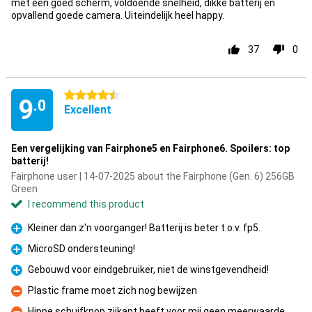
met een goed scherm, voldoende snelheid, dikke batterij en
opvallend goede camera. Uiteindelijk heel happy.
37
0
4.5 stars
9
.0
Excellent
Een vergelijking van Fairphone5 en Fairphone6. Spoilers: top
batterij!
Fairphone user | 14-07-2025 about the Fairphone (Gen. 6) 256GB
Green
I recommend this product
Kleiner dan z'n voorganger! Batterij is beter t.o.v. fp5.
Pro
MicroSD ondersteuning!
Pro
Gebouwd voor eindgebruiker, niet de winstgevendheid!
Pro
Plastic frame moet zich nog bewijzen
Con
Hippe schuifknop zijkant heeft voor mij geen meerwaarde