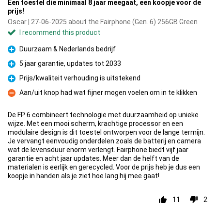
Een toestel die minimaal 8 jaar meegaat, een koopje voor de
prijs!
Oscar | 27-06-2025 about the Fairphone (Gen. 6) 256GB Green
I recommend this product
Duurzaam & Nederlands bedrijf
Pro
5 jaar garantie, updates tot 2033
Pro
Prijs/kwaliteit verhouding is uitstekend
Pro
Aan/uit knop had wat fijner mogen voelen om in te klikken
Con
De FP 6 combineert technologie met duurzaamheid op unieke
wijze. Met een mooi scherm, krachtige processor en een
modulaire design is dit toestel ontworpen voor de lange termijn.
Je vervangt eenvoudig onderdelen zoals de batterij en camera
wat de levensduur enorm verlengt. Fairphone biedt vijf jaar
garantie en acht jaar updates. Meer dan de helft van de
materialen is eerlijk en gerecycled. Voor de prijs heb je dus een
koopje in handen als je ziet hoe lang hij mee gaat!
11
2