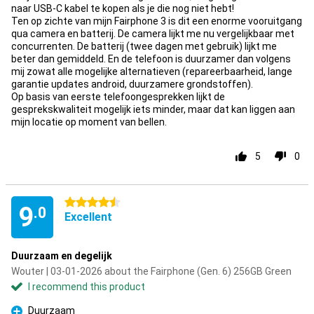
naar USB-C kabel te kopen als je die nog niet hebt!
Ten op zichte van mijn Fairphone 3 is dit een enorme vooruitgang
qua camera en batterij. De camera lijkt me nu vergelijkbaar met
concurrenten. De batterij (twee dagen met gebruik) lijkt me
beter dan gemiddeld. En de telefoon is duurzamer dan volgens
mij zowat alle mogelijke alternatieven (repareerbaarheid, lange
garantie updates android, duurzamere grondstoffen).
Op basis van eerste telefoongesprekken lijkt de
gesprekskwaliteit mogelijk iets minder, maar dat kan liggen aan
mijn locatie op moment van bellen.
5
0
4.5 stars
9
.0
Excellent
Duurzaam en degelijk
Wouter | 03-01-2026 about the Fairphone (Gen. 6) 256GB Green
I recommend this product
Duurzaam