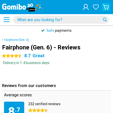
31 days
free
returns
Fairphone (Gen. 6)
Fairphone (Gen. 6) - Reviews
8.7
Great
4.5 stars
Delivery in 1-4 business days
Reviews from our customers
Average scores:
232 verified reviews
8
.7
4.5 stars