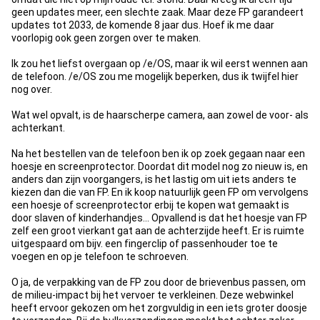
geen updates meer, een slechte zaak. Maar deze FP garandeert
updates tot 2033, de komende 8 jaar dus. Hoef ik me daar
voorlopig ook geen zorgen over te maken.
Ik zou het liefst overgaan op /e/OS, maar ik wil eerst wennen aan
de telefoon. /e/OS zou me mogelijk beperken, dus ik twijfel hier
nog over.
Wat wel opvalt, is de haarscherpe camera, aan zowel de voor- als
achterkant.
Na het bestellen van de telefoon ben ik op zoek gegaan naar een
hoesje en screenprotector. Doordat dit model nog zo nieuw is, en
anders dan zijn voorgangers, is het lastig om uit iets anders te
kiezen dan die van FP. En ik koop natuurlijk geen FP om vervolgens
een hoesje of screenprotector erbij te kopen wat gemaakt is
door slaven of kinderhandjes... Opvallend is dat het hoesje van FP
zelf een groot vierkant gat aan de achterzijde heeft. Er is ruimte
uitgespaard om bijv. een fingerclip of passenhouder toe te
voegen en op je telefoon te schroeven.
O ja, de verpakking van de FP zou door de brievenbus passen, om
de milieu-impact bij het vervoer te verkleinen. Deze webwinkel
heeft ervoor gekozen om het zorgvuldig in een iets groter doosje