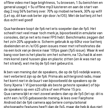
offline video met lage brightness, 1u browsen, 1.5u berichten en
general usage) + 5u offline mp3 luisteren en aan de start van
dag 2 nog 56% batterij over. 70% op mobiel netwerk, 30% op wifi!
(Let op, dit kan ook beter zijn door /e/OS). Met de batterij zit het
dus echt wel goed!
Qua hardware loopt de fp6 net iets soepeler dan de fp5. Het
scheelt niet veel maar toch merk je, bijvoorbeeld in emulatie van
consoles, dat je net iets meer FPS hebt. Benchmarks zeggen dat
het zo'n 20% upgrade is. Scherm gebruik ik op 60hz voor batterij
doeleinden en in /e/OS geen issues meer met refreshrates die
na een lock van je device naar 10fps gaan (fp5 issue). Waar ik wel
bang voor ben is het plastic om het scherm, na 12u had ik al een
mini korrel zand tussen glas en plastic zitten (en ik was niet op
het strand), wat me bij de fp5 niet gebeurd is.
Ik ben van mening dat de speakers, die op de fp5 redelijk waren,
niet verbeterd zijn op de fp6. Prima als achtergrond radio, maar
het komt niet in de buurt van bijvoorbeeld de speakers op de
Sony Xperia 1 VI (persoonlijk als beste geteste speaker) of bijv
de speakers op een s25 ultra of een iPhone 15 pro.
Qua camera lijkt er niet zoveel anders dan op de fp5 (let op: dit is
echt een /e/OS gebaseerde mening, ik lees over Fairphone
Android dat de fp6 camera app betere computational
photography features heeft dan de fp5, maar die heb ik dus niet