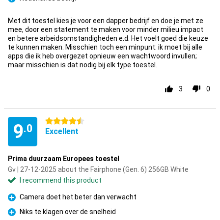
Pro
Met dit toestel kies je voor een dapper bedrijf en doe je met ze
mee, door een statement te maken voor minder milieu impact
en betere arbeidsomstandigheden e.d. Het voelt goed die keuze
te kunnen maken. Misschien toch een minpunt: ik moet bij alle
apps die ik heb overgezet opnieuw een wachtwoord invullen;
maar misschien is dat nodig bij elk type toestel.
3
0
4.5 stars
9
.0
Excellent
Prima duurzaam Europees toestel
Gv | 27-12-2025 about the Fairphone (Gen. 6) 256GB White
I recommend this product
Camera doet het beter dan verwacht
Pro
Niks te klagen over de snelheid
Pro