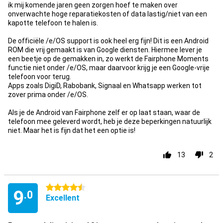
ik mij komende jaren geen zorgen hoef te maken over
onverwachte hoge reparatiekosten of data lastig/niet van een
kapotte telefoon te halen is.
De officiële /e/OS support is ook heel erg fijn! Dit is een Android
ROM die vrij gemaakt is van Google diensten. Hiermee lever je
een beetje op de gemakken in, zo werkt de Fairphone Moments
functie niet onder /e/OS, maar daarvoor krijg je een Google-vrije
telefoon voor terug.
Apps zoals DigiD, Rabobank, Signaal en Whatsapp werken tot
zover prima onder /e/OS.
Als je de Android van Fairphone zelf er op laat staan, waar de
telefoon mee geleverd wordt, heb je deze beperkingen natuurlijk
niet. Maar het is fijn dat het een optie is!
13
2
4.5 stars
9
.0
Excellent