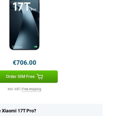
€706.00
Order SIM Free
Incl. VAT
|
Free shipping
e Xiaomi 17T Pro?