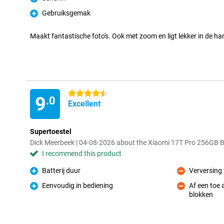
Pro
Gebruiksgemak
Pro
Maakt fantastische foto's. Ook met zoom en ligt lekker in de ha
4.5 stars
9
.0
Excellent
Supertoestel
Dick Meerbeek | 04-08-2026 about the Xiaomi 17T Pro 256GB B
I recommend this product
Batterij duur
Verversing 
Pro
Con
Eenvoudig in bediening
Af een toe
Pro
blokken
Con