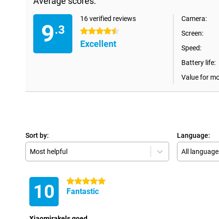
Average scores:
16 verified reviews
Camera:
9
.3
4.5 stars
Screen:
Excellent
Speed:
Battery life:
Value for m
Sort by:
Language:
Most helpful
All language
5 stars
10
Fantastic
Xiaomirakels goed