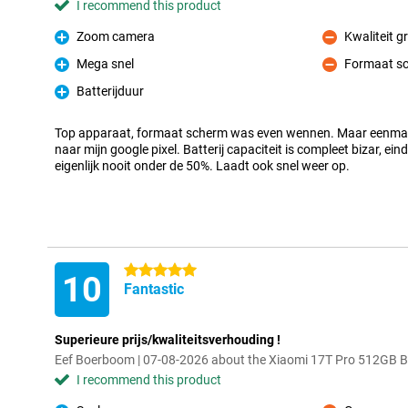
I recommend this product
Zoom camera
Kwaliteit g
Pro
Con
Mega snel
Formaat sc
Pro
Con
Batterijduur
Pro
Top apparaat, formaat scherm was even wennen. Maar eenmaal
naar mijn google pixel. Batterij capaciteit is compleet bizar, ei
eigenlijk nooit onder de 50%. Laadt ook snel weer op.
5 stars
10
Fantastic
Superieure prijs/kwaliteitsverhouding !
Eef Boerboom | 07-08-2026 about the Xiaomi 17T Pro 512GB B
I recommend this product