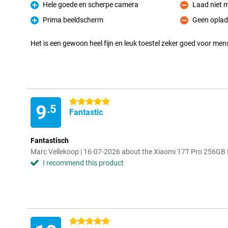
Hele goede en scherpe camera
Laad niet m
Pro
Con
Prima beeldscherm
Geen oplade
Pro
Con
Het is een gewoon heel fijn en leuk toestel zeker goed voor m
5 stars
9
.5
Fantastic
Fantastisch
Marc Vellekoop | 16-07-2026 about the Xiaomi 17T Pro 256GB 
I recommend this product
5 stars