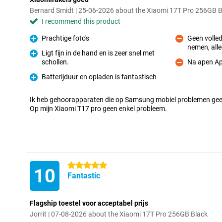
Bernard Smidt | 25-06-2026 about the Xiaomi 17T Pro 256GB B
I recommend this product
Prachtige foto's
Geen volled
Pro
nemen, all
Con
Ligt fijn in de hand en is zeer snel met
schollen.
Na apen Ap
Pro
Con
Batterijduur en opladen is fantastisch
Pro
Ik heb gehoorapparaten die op Samsung mobiel problemen gee
Op mijn Xiaomi T17 pro geen enkel probleem.
5 stars
10
Fantastic
Flagship toestel voor acceptabel prijs
Jorrit | 07-08-2026 about the Xiaomi 17T Pro 256GB Black