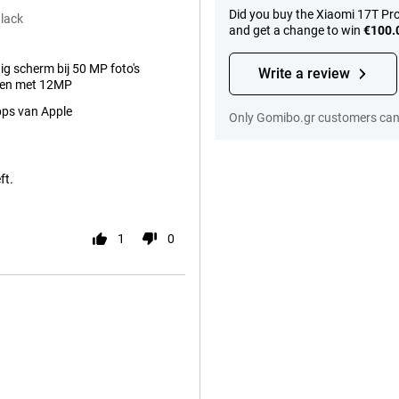
Did you buy the Xiaomi 17T Pr
lack
and get a change to win
€100.
ig scherm bij 50 MP foto's
Write a review
een met 12MP
ps van Apple
Only Gomibo.gr customers can 
ft.
1
0