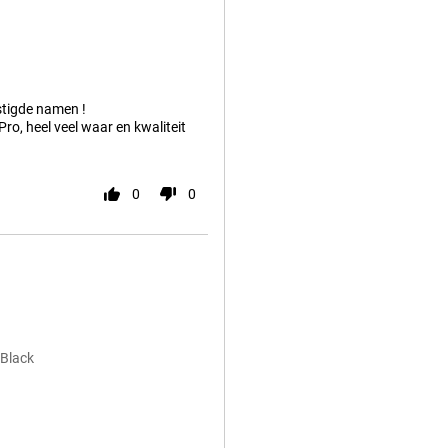
estigde namen !
Pro, heel veel waar en kwaliteit
0
0
 Black