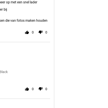
eer op met een snel lader
r bij
ensen die van fotos maken houden
0
0
Black
0
0