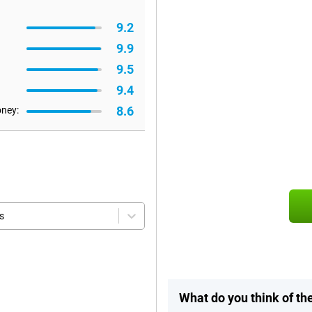
9.2
9.9
9.5
9.4
8.6
oney:
s
What do you think of th