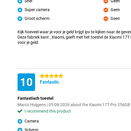
Snel
Geen
Pro
Con
Super camera
Geen
Pro
Con
Groot scherm
Geen
Pro
Con
Kijk hoeveel waar je voor je geld krijgt ipv te kijken naar de gev
Deze fabriek kant , Xiaomi, geeft met het toestel de Xiaomi 17T 
voor je geld.
5 stars
10
Fantastic
Fantastisch toestel
Marco Huijgens | 05-08-2026 about the Xiaomi 17T Pro 256GB
I recommend this product
Camera
Pro
Scherm