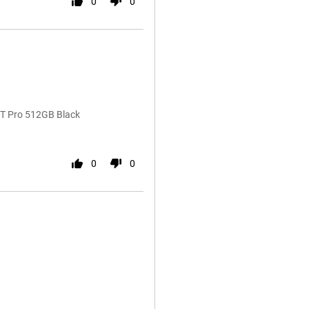
0
0
7T Pro 512GB Black
0
0