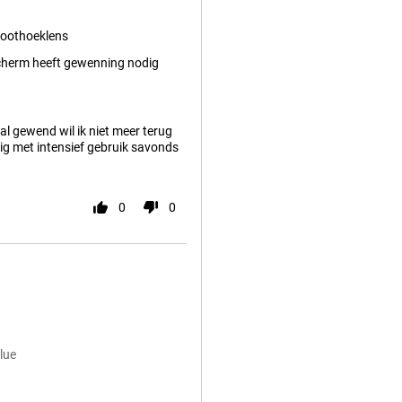
roothoeklens
herm heeft gewenning nodig
 gewend wil ik niet meer terug
ndig met intensief gebruik savonds
0
0
lue