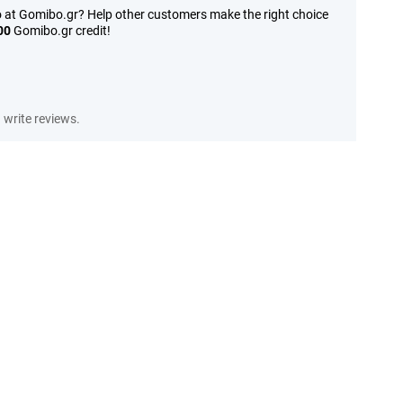
o at Gomibo.gr? Help other customers make the right choice
00
Gomibo.gr credit!
write reviews.