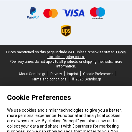
Certificates, payment methods, delivery service partners
Legal footer
Prices mentioned on this page include VAT unless otherwise stated.
Prices
exclude shipping costs.
*Delivery times do not apply to all products or shipping methods:
more
information.
About Gomibo.gr
Privacy
Imprint
Cookie Preferences
Terms and conditions
© 2026 Gomibo.gr
Cookie Preferences
We use cookies and similar technologies to give you a better,
more personal experience. Functional and analytical cookies
are always active. By clicking “Accept” you also allow us to
collect your data and share it with 3 partners for marketing
purposes, so we can show you ads that matter to you. You