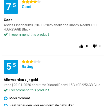
4 stars
7
.5
Good
Good
Andris Eihenbaums | 28-11-2025 about the Xiaomi Redmi 15C
4GB/256GB Black
I recommend this product
0
0
3 stars
5
.5
Rating
Alle waarden zijn geld
Irene | 20-01-2026 about the Xiaomi Redmi 15C 4GB/256GB Blue
I recommend this product
Mooi formaat
Pro
Veel geheugen voor een normale gebruiker