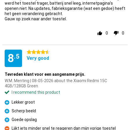
werd het toestel trager, batterij snel leeg, internetpagina's
openen niet. Na updates, fabrieksgarantie (wat een gedoe) heeft
het geen verandering gebracht.
Gauw op zoek naar ander toestel.
0
0
4.5 stars
8
.5
Very good
Tevreden klant voor een aangename prijs.
W.M. Menting | 08-05-2026 about the Xiaomi Redmi 15C
4GB/128GB Green
I recommend this product
Lekker groot
Pro
Scherp beeld
Pro
Goede opslag
Pro
Lijkt iets minder snel te reageren dan mijn vorige toestel