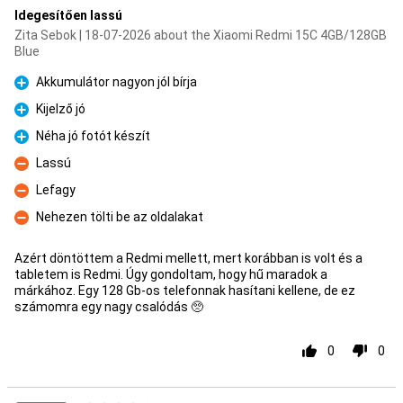
Idegesítően lassú
Zita Sebok | 18-07-2026 about the Xiaomi Redmi 15C 4GB/128GB
Blue
Akkumulátor nagyon jól bírja
Pro
Kijelző jó
Pro
Néha jó fotót készít
Pro
Lassú
Con
Lefagy
Con
Nehezen tölti be az oldalakat
Con
Azért döntöttem a Redmi mellett, mert korábban is volt és a
tabletem is Redmi. Úgy gondoltam, hogy hű maradok a
márkához. Egy 128 Gb-os telefonnak hasítani kellene, de ez
számomra egy nagy csalódás 🥺
0
0