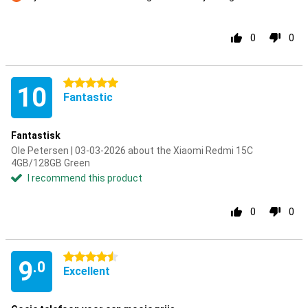
Con
0
0
5 stars
10
Fantastic
Fantastisk
Ole Petersen | 03-03-2026 about the Xiaomi Redmi 15C
4GB/128GB Green
I recommend this product
0
0
4.5 stars
9
.0
Excellent