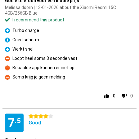
Goeie telefoon voor een mooie prijs
Melissa doorn | 13-01-2026 about the Xiaomi Redmi 15C
4GB/256GB Blue
I recommend this product
Turbo charge
Pro
Goed scherm
Pro
Werkt snel
Pro
Loopt heel soms 3 seconde vast
Con
Bepaalde app kunnen er niet op
Con
Soms krijg je geen melding
Con
0
0
4 stars
7
.5
Good