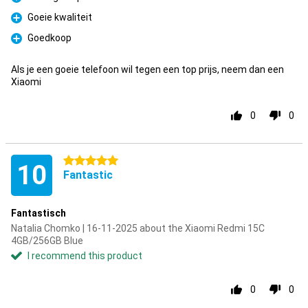
Pro
Goeie kwaliteit
Pro
Goedkoop
Pro
Als je een goeie telefoon wil tegen een top prijs, neem dan een
Xiaomi
0
0
5 stars
10
Fantastic
Fantastisch
Natalia Chomko | 16-11-2025 about the Xiaomi Redmi 15C
4GB/256GB Blue
I recommend this product
0
0