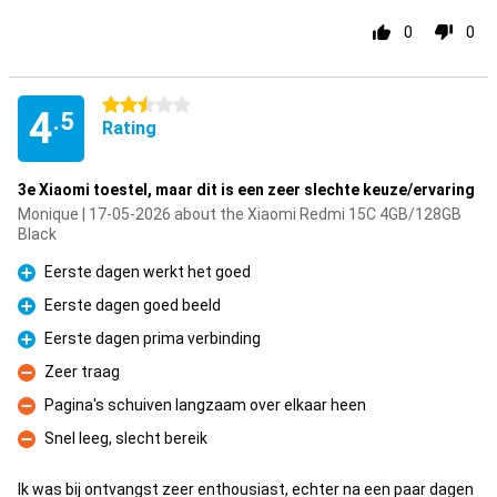
0
0
2.5 stars
4
.5
Rating
3e Xiaomi toestel, maar dit is een zeer slechte keuze/ervaring
Monique | 17-05-2026 about the Xiaomi Redmi 15C 4GB/128GB
Black
Eerste dagen werkt het goed
Pro
Eerste dagen goed beeld
Pro
Eerste dagen prima verbinding
Pro
Zeer traag
Con
Pagina's schuiven langzaam over elkaar heen
Con
Snel leeg, slecht bereik
Con
Ik was bij ontvangst zeer enthousiast, echter na een paar dagen